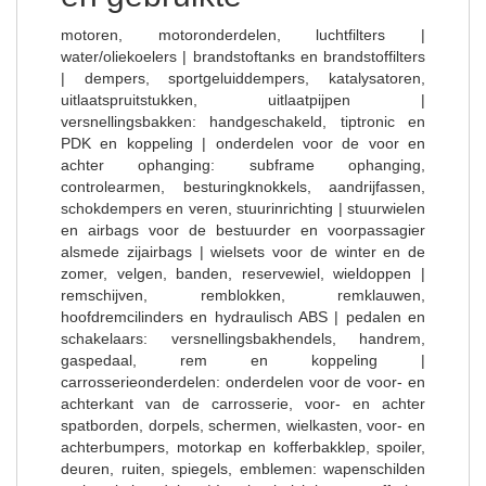
motoren, motoronderdelen, luchtfilters |
water/oliekoelers | brandstoftanks en brandstoffilters
| dempers, sportgeluiddempers, katalysatoren,
uitlaatspruitstukken, uitlaatpijpen |
versnellingsbakken: handgeschakeld, tiptronic en
PDK en koppeling | onderdelen voor de voor en
achter ophanging: subframe ophanging,
controlearmen, besturingknokkels, aandrijfassen,
schokdempers en veren, stuurinrichting | stuurwielen
en airbags voor de bestuurder en voorpassagier
alsmede zijairbags | wielsets voor de winter en de
zomer, velgen, banden, reservewiel, wieldoppen |
remschijven, remblokken, remklauwen,
hoofdremcilinders en hydraulisch ABS | pedalen en
schakelaars: versnellingsbakhendels, handrem,
gaspedaal, rem en koppeling |
carrosserieonderdelen: onderdelen voor de voor- en
achterkant van de carrosserie, voor- en achter
spatborden, dorpels, schermen, wielkasten, voor- en
achterbumpers, motorkap en kofferbakklep, spoiler,
deuren, ruiten, spiegels, emblemen: wapenschilden