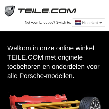
Not your language? Switch to:
Nederland
Previous
Nex
e winkel
Originele Porsche-on
nele
nieuwe en gebruikte
delen voor
n.